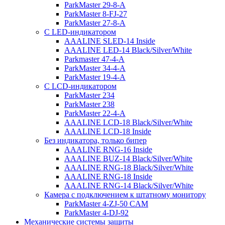
ParkMaster 29-8-A
ParkMaster 8-FJ-27
ParkMaster 27-8-A
С LED-индикатором
AAALINE SLED-14 Inside
AAALINE LED-14 Black/Silver/White
Parkmaster 47-4-A
ParkMaster 34-4-A
ParkMaster 19-4-A
С LCD-индикатором
ParkMaster 234
ParkMaster 238
ParkMaster 22-4-A
AAALINE LCD-18 Black/Silver/White
AAALINE LCD-18 Inside
Без индикатора, только бипер
AAALINE RNG-16 Inside
AAALINE BUZ-14 Black/Silver/White
AAALINE RNG-18 Black/Silver/White
AAALINE RNG-18 Inside
AAALINE RNG-14 Black/Silver/White
Камера с подключением к штатному монитору
ParkMaster 4-ZJ-50 CAM
ParkMaster 4-DJ-92
Механические системы защиты