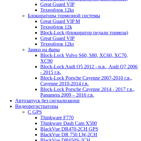
Great Guard VIP
Техноблок 12ks
Блокираторы тормозной системы
Great Guard VIP M
Техноблок 12k
Block-Lock (блокиратор педали тормоза)
Great Guard VIP
Техноблок 12ks
Замки на фары
Block-Lock Volvo S60, S80, XC60, XC70,
XC90
Block-Lock Audi Q5 2012 - н.в., Audi Q7 2006
- 2015 г.в.
Block-Lock Porsche Cayenne 2007-2010 г.в.,
Cayenne 2010-2014 г.в.
Block-Lock Porsche Cayenne 2014 - 2017 г.в.,
Panamera 2009 – 2016 г.в.
Автозапуск без сигнализации
Видеорегистраторы
С GPS
Thinkware F770
Thinkware Dash Cam X500
BlackVue DR470-2CH GPS
BlackVue DR 750 LW-2CH
BlackVue DR650S-2CH