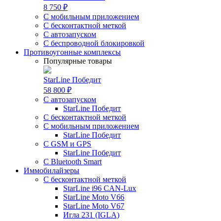
8 750 ₽
С мобильным приложением
С бесконтактной меткой
С автозапуском
С беспроводной блокировкой
Противоугонные комплексы
Популярные товары
StarLine Победит
58 800 ₽
С автозапуском
StarLine Победит
С бесконтактной меткой
С мобильным приложением
StarLine Победит
С GSM и GPS
StarLine Победит
С Bluetooth Smart
Иммобилайзеры
С бесконтактной меткой
StarLine i96 CAN-Lux
StarLine Moto V66
StarLine Moto V67
Игла 231 (IGLA)