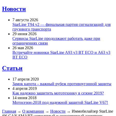
Новости
7 августа 2026
StarLine T94 v2 — финальная партия сигнализаций для
грузового транспорта
29 июня 2026
Сервисы StarLine продолжают работать даже при
ограничениях связи
26 мая 2026
Встречайте новинки StarLine A93 v3 BT ECO и A63 v3
BT ECO
Статьи
17 апреля 2020
Замок капота – важный рубеж противоугонной защиты
4 апреля 2019
Как надежно защитить мототехнику в сезоне 2019?
14 июня 2018
Мотосезон-2018 под надежной защитой StarLine V67!
Главная
→
О компании
→
Новости
→
Иммобилайзер StarLine
i96 CAN SMART: невидимый и экономичный защитник