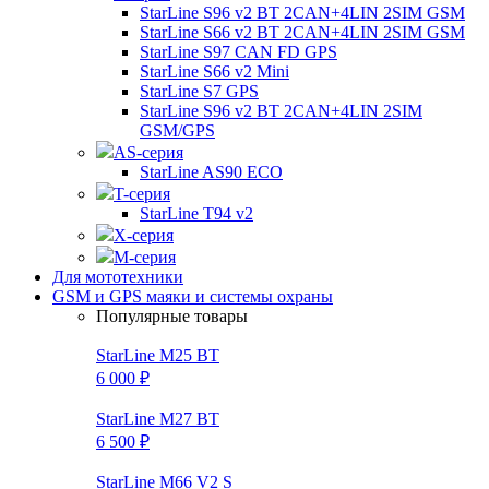
StarLine S96 v2 BT 2CAN+4LIN 2SIM GSM
StarLine S66 v2 BT 2CAN+4LIN 2SIM GSM
StarLine S97 CAN FD GPS
StarLine S66 v2 Mini
StarLine S7 GPS
StarLine S96 v2 BT 2CAN+4LIN 2SIM
GSM/GPS
AS-серия
StarLine AS90 ECO
T-серия
StarLine T94 v2
X-серия
M-серия
Для мототехники
GSM и GPS маяки и системы охраны
Популярные товары
StarLine M25 BT
6 000 ₽
StarLine M27 BT
6 500 ₽
StarLine M66 V2 S