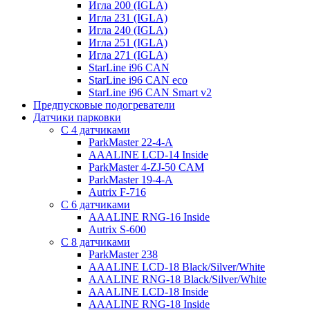
Игла 200 (IGLA)
Игла 231 (IGLA)
Игла 240 (IGLA)
Игла 251 (IGLA)
Игла 271 (IGLA)
StarLine i96 CAN
StarLine i96 CAN eco
StarLine i96 CAN Smart v2
Предпусковые подогреватели
Датчики парковки
С 4 датчиками
ParkMaster 22-4-A
AAALINE LCD-14 Inside
ParkMaster 4-ZJ-50 CAM
ParkMaster 19-4-A
Autrix F-716
С 6 датчиками
AAALINE RNG-16 Inside
Autrix S-600
С 8 датчиками
ParkMaster 238
AAALINE LCD-18 Black/Silver/White
AAALINE RNG-18 Black/Silver/White
AAALINE LCD-18 Inside
AAALINE RNG-18 Inside