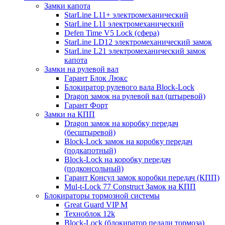
Замки капота
StarLine L11+ электромеханический
StarLine L11 электромеханический
Defen Time V5 Lock (сфера)
StarLine LD12 электромеханический замок
StarLine L21 электромеханический замок
капота
Замки на рулевой вал
Гарант Блок Люкс
Блокиратор рулевого вала Block-Lock
Dragon замок на рулевой вал (штыревой)
Гарант Форт
Замки на КПП
Dragon замок на коробку передач
(бесштыревой)
Block-Lock замок на коробку передач
(подкапотный)
Block-Lock на коробку передач
(подконсольный)
Гарант Консул замок коробки передач (КПП)
Mul-t-Lock 77 Construct Замок на КПП
Блокираторы тормозной системы
Great Guard VIP M
Техноблок 12k
Block-Lock (блокиратор педали тормоза)