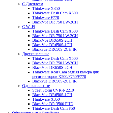
С Дисплеем
Thinkware X350
Thinkware Dash Cam X500
Thinkware F770
BlackVue DR 750 LW-2CH
С Wi-Fi
Thinkware Dash Cam X500
BlackVue DR 750 LW-2CH
BlackVue DR650S-2CH
BlackVue DR650S-1CH
Blackvue DR650S-2CH IR
Двухканальные
Thinkware Dash Cam X500
BlackVue DR 750 LW-2CH
BlackVue DR650S-2CH
Thinkware Rear Cam задняя камера для
регистраторов X500/F750/F770
Blackvue DR650S-2CH IR
Одноканальные
Street Storm CVR-N2210
BlackVue DR650S-1CH
Thinkware X350
BlackVue DR 3500 FHD
Thinkware Dash Cam F50
Обходчики иммобилайзера