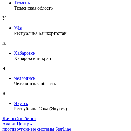
Тюмень
Тюменская область
У
Уфа
Республика Башкортостан
Х
Хабаровск
Хабаровский край
Ч
Челябинск
Челябинская область
Я
Якутск
Республика Саха (Якутия)
Личный кабинет
Аларм Центр
-
противоугонные системы
StarLine