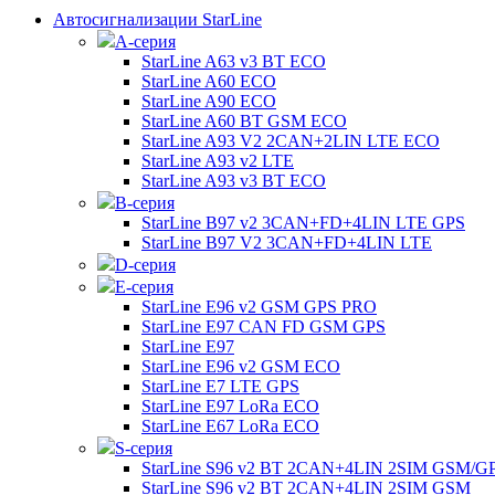
Автосигнализации StarLine
А-серия
StarLine A63 v3 BT ECO
StarLine A60 ECO
StarLine A90 ECO
StarLine A60 BT GSM ECO
StarLine A93 V2 2CAN+2LIN LTE ECO
StarLine A93 v2 LTE
StarLine A93 v3 BT ECO
B-серия
StarLine B97 v2 3CAN+FD+4LIN LTE GPS
StarLine B97 V2 3CAN+FD+4LIN LTE
D-серия
E-серия
StarLine E96 v2 GSM GPS PRO
StarLine E97 CAN FD GSM GPS
StarLine E97
StarLine E96 v2 GSM ECO
StarLine E7 LTE GPS
StarLine E97 LoRa ECO
StarLine E67 LoRa ECO
S-серия
StarLine S96 v2 BT 2CAN+4LIN 2SIM GSM/G
StarLine S96 v2 BT 2CAN+4LIN 2SIM GSM