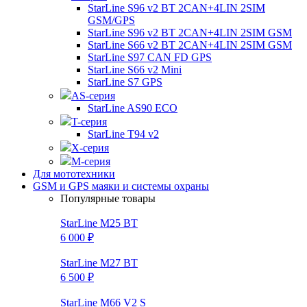
StarLine S96 v2 BT 2CAN+4LIN 2SIM
GSM/GPS
StarLine S96 v2 BT 2CAN+4LIN 2SIM GSM
StarLine S66 v2 BT 2CAN+4LIN 2SIM GSM
StarLine S97 CAN FD GPS
StarLine S66 v2 Mini
StarLine S7 GPS
AS-серия
StarLine AS90 ECO
T-серия
StarLine T94 v2
X-серия
M-серия
Для мототехники
GSM и GPS маяки и системы охраны
Популярные товары
StarLine M25 BT
6 000 ₽
StarLine M27 BT
6 500 ₽
StarLine M66 V2 S