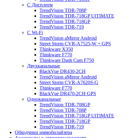
С Дисплеем
TrendVision TDR-708P
TrendVision TDR-718GP UlTIMATE
TrendVision TDR-718GP
TrendVision TDR-719
С Wi-Fi
TrendVision aMirror Android
Street Storm CVR-A7525-W + GPS
Thinkware X350
Thinkware F770
Thinkware Dash Cam F750
Двухканальные
BlackVue DR430-2CH
TrendVision aMirror Android
Street Storm CVR-A7620S-G
Thinkware F770
BlackVue DR470-2CH GPS
Одноканальные
TrendVision TDR-708GP
TrendVision TDR-708P
TrendVision TDR-718GP UlTIMATE
TrendVision TDR-718GP
TrendVision TDR-719
Обходчики иммобилайзера
Аксессуары к автосигнализациям