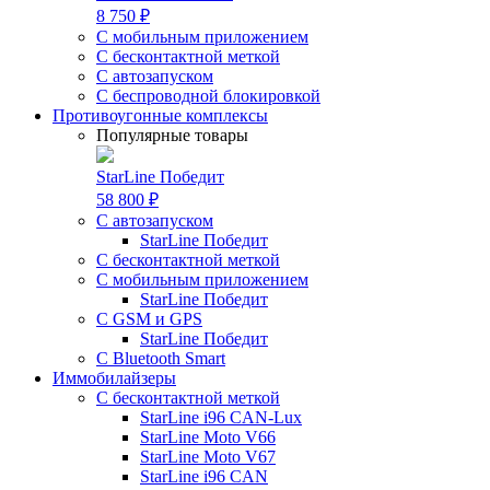
8 750 ₽
С мобильным приложением
С бесконтактной меткой
С автозапуском
С беспроводной блокировкой
Противоугонные комплексы
Популярные товары
StarLine Победит
58 800 ₽
С автозапуском
StarLine Победит
С бесконтактной меткой
С мобильным приложением
StarLine Победит
С GSM и GPS
StarLine Победит
С Bluetooth Smart
Иммобилайзеры
С бесконтактной меткой
StarLine i96 CAN-Lux
StarLine Moto V66
StarLine Moto V67
StarLine i96 CAN