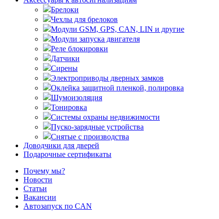
Брелоки
Чехлы для брелоков
Модули GSM, GPS, CAN, LIN и другие
Модули запуска двигателя
Реле блокировки
Датчики
Сирены
Электроприводы дверных замков
Оклейка защитной пленкой, полировка
Шумоизоляция
Тонировка
Системы охраны недвижимости
Пуско-зарядные устройства
Снятые с производства
Доводчики для дверей
Подарочные сертификаты
Почему мы?
Новости
Статьи
Вакансии
Автозапуск по CAN