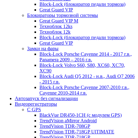
Block-Lock (блокиратор педали тормоза)
Great Guard VIP
Блокираторы тормозной системы
Great Guard VIP M
Техноблок 12ks
Техноблок 12k
Block-Lock (блокиратор педали тормоза)
Great Guard VIP
Замки на фары
Block-Lock Porsche Cayenne 2014 - 2017 г.в.,
Panamera 2009 – 2016 г.в.
Block-Lock Volvo S60, S80, XC60, XC70,
XC90
Block-Lock Audi Q5 2012 - н.в., Audi Q7 2006
- 2015 г.в.
Block-Lock Porsche Cayenne 2007-2010 г.в.,
Cayenne 2010-2014 г.в.
Автозапуск без сигнализации
Видеорегистраторы
С GPS
BlackVue DR450-1CH (с модулем GPS)
TrendVision aMirror Android
TrendVision TDR-708GP
TrendVision TDR-718GP UlTIMATE
TrendVision TDR-718GP