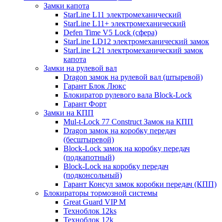
Замки капота
StarLine L11 электромеханический
StarLine L11+ электромеханический
Defen Time V5 Lock (сфера)
StarLine LD12 электромеханический замок
StarLine L21 электромеханический замок
капота
Замки на рулевой вал
Dragon замок на рулевой вал (штыревой)
Гарант Блок Люкс
Блокиратор рулевого вала Block-Lock
Гарант Форт
Замки на КПП
Mul-t-Lock 77 Construct Замок на КПП
Dragon замок на коробку передач
(бесштыревой)
Block-Lock замок на коробку передач
(подкапотный)
Block-Lock на коробку передач
(подконсольный)
Гарант Консул замок коробки передач (КПП)
Блокираторы тормозной системы
Great Guard VIP M
Техноблок 12ks
Техноблок 12k