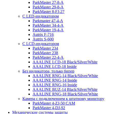
ParkMaster 27-8-A
ParkMaster 29-8-A
ParkMaster 8-FJ-27
С LED-индикатором
Parkmaster 47-4-A
ParkMaster 34-4-A
ParkMaster 19-4-A
Autrix F-716
Autrix S-600
С LCD-индикатором
ParkMaster 234
ParkMaster 238
ParkMaster 22-4-A
AAALINE LCD-18 Black/Silver/White
AAALINE LCD-18 Inside
Без индикатора, только бипер
AAALINE RNG-14 Black/Silver/White
AAALINE RNG-14 Inside
AAALINE RNG-16 Inside
AAALINE BUZ-14 Black/Silver/White
AAALINE RNG-18 Black/Silver/White
Камера с подключением к штатному монитору
ParkMaster 4-ZJ-50 CAM
ParkMaster 4-DJ-92
Механические системы защиты