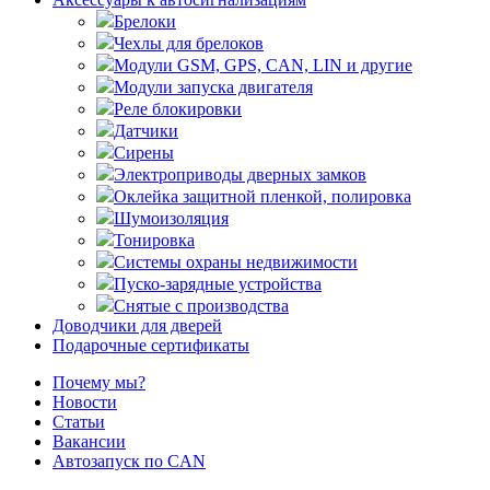
Брелоки
Чехлы для брелоков
Модули GSM, GPS, CAN, LIN и другие
Модули запуска двигателя
Реле блокировки
Датчики
Сирены
Электроприводы дверных замков
Оклейка защитной пленкой, полировка
Шумоизоляция
Тонировка
Системы охраны недвижимости
Пуско-зарядные устройства
Снятые с производства
Доводчики для дверей
Подарочные сертификаты
Почему мы?
Новости
Статьи
Вакансии
Автозапуск по CAN