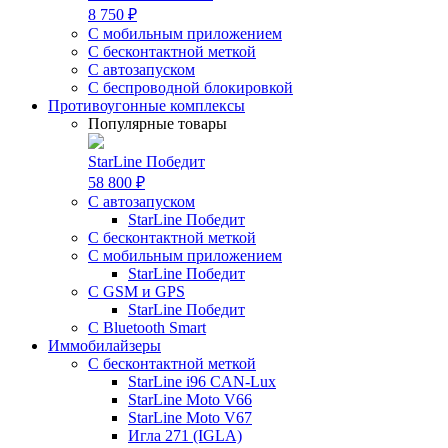
8 750 ₽
С мобильным приложением
С бесконтактной меткой
С автозапуском
С беспроводной блокировкой
Противоугонные комплексы
Популярные товары
StarLine Победит
58 800 ₽
С автозапуском
StarLine Победит
С бесконтактной меткой
С мобильным приложением
StarLine Победит
С GSM и GPS
StarLine Победит
С Bluetooth Smart
Иммобилайзеры
С бесконтактной меткой
StarLine i96 CAN-Lux
StarLine Moto V66
StarLine Moto V67
Игла 271 (IGLA)