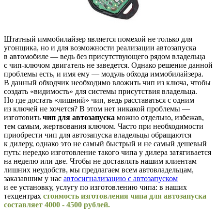
Штатный иммобилайзер является помехой не только для
угонщика, но и для возможности реализации автозапуска
в автомобиле — ведь без присутствующего рядом владельца
с чип-ключом двигатель не заведется. Однако решение данной
проблемы есть, и имя ему — модуль обхода иммобилайзера.
В данный обходчик необходимо вложить чип из ключа, чтобы
создать «видимость» для системы присутствия владельца.
Но где достать «лишний» чип, ведь расставаться с одним
из ключей не хочется? В этом нет никакой проблемы —
изготовить
чип для автозапуска
можно отдельно, избежав,
тем самым, жертвования ключом. Часто при необходимости
приобрести чип для автозапуска владельцы обращаются
к дилеру, однако это не самый быстрый и не самый дешевый
путь: нередко изготовление такого чипа у дилера затягивается
на неделю или две. Чтобы не доставлять нашим клиентам
лишних неудобств, мы предлагаем всем автовладельцам,
заказавшим у нас
автосигнализацию с автозапуском
и ее установку, услугу по изготовлению чипа: в наших
техцентрах
стоимость изготовления чипа для автозапуска
составляет 4000 - 4500 рублей.