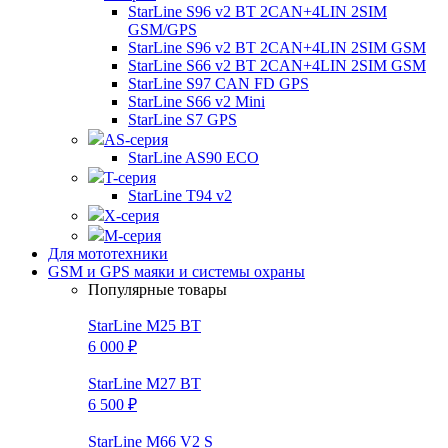
StarLine S96 v2 BT 2CAN+4LIN 2SIM
GSM/GPS
StarLine S96 v2 BT 2CAN+4LIN 2SIM GSM
StarLine S66 v2 BT 2CAN+4LIN 2SIM GSM
StarLine S97 CAN FD GPS
StarLine S66 v2 Mini
StarLine S7 GPS
AS-серия
StarLine AS90 ECO
T-серия
StarLine T94 v2
X-серия
M-серия
Для мототехники
GSM и GPS маяки и системы охраны
Популярные товары
StarLine M25 BT
6 000 ₽
StarLine M27 BT
6 500 ₽
StarLine M66 V2 S