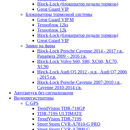
Block-Lock (блокиратор педали тормоза)
Great Guard VIP
Блокираторы тормозной системы
Great Guard VIP M
Техноблок 12ks
Техноблок 12k
Block-Lock (блокиратор педали тормоза)
Great Guard VIP
Замки на фары
Block-Lock Porsche Cayenne 2014 - 2017 г.в.,
Panamera 2009 – 2016 г.в.
Block-Lock Volvo S60, S80, XC60, XC70,
XC90
Block-Lock Audi Q5 2012 - н.в., Audi Q7 2006
- 2015 г.в.
Block-Lock Porsche Cayenne 2007-2010 г.в.,
Cayenne 2010-2014 г.в.
Автозапуск без сигнализации
Видеорегистраторы
С GPS
TrendVision TDR-718GP
TDR-719S ULTIMATE
TrendVision TDR-719S
Street Storm CVR-A7810-G PRO
Street Storm CVR-A7800-G