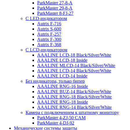
ParkMaster 27-8-A
ParkMaster 29-8-A
ParkMaster 8-FJ-27
С LED-индикатором
Autrix F-716
Autrix S-600
Autrix F-257
Autrix F-300
Autrix F-368
С LCD-индикатором
AAALINE LCD-18 Black/Silver/White
AAALINE LCD-18 Inside
AAALINE MLCD-14 Black/Silver/White
AAALINE LCD-14 Black/Silver/White
AAALINE LCD-14 Inside
Без индикатора, только бипер
AAALINE RNG-16 Inside
AAALINE BUZ-14 Black/Silver/White
AAALINE RNG-18 Black/Silver/White
AAALINE RNG-18 Inside
AAALINE RNG-14 Black/Silver/White
Камера с подключением к штатному монитору
ParkMaster 4-ZJ-50 CAM
ParkMaster 4-DJ-92
Механические системы защиты