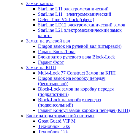
Замки капота
StarLine L11 электромеханический
StarLine L11+ электромеханический
Defen Time V5 Lock (сфера)
StarLine LD12 электромеханический замок
StarLine L21 электромеханический замок
капота
Замки на рулевой вал
Dragon замок на рулевой вал (штыревой)
Гарант Блок Люкс
Блокиратор рулевого вала Block-Lock
Гарант Форт
Замки на КПП
Mul-t-Lock 77 Construct Замок на КПП
Dragon замок на коробку передач
(бесштыревой)
Block-Lock замок на коробку передач
(подкапотный)
Block-Lock на коробку передач
(подконсольный)
Гарант Консул замок коробки передач (КПП)
Блокираторы тормозной системы
Great Guard VIP M
Техноблок 12ks
Техноблок 12k