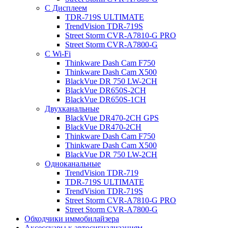
С Дисплеем
TDR-719S ULTIMATE
TrendVision TDR-719S
Street Storm CVR-A7810-G PRO
Street Storm CVR-A7800-G
С Wi-Fi
Thinkware Dash Cam F750
Thinkware Dash Cam X500
BlackVue DR 750 LW-2CH
BlackVue DR650S-2CH
BlackVue DR650S-1CH
Двухканальные
BlackVue DR470-2CH GPS
BlackVue DR470-2CH
Thinkware Dash Cam F750
Thinkware Dash Cam X500
BlackVue DR 750 LW-2CH
Одноканальные
TrendVision TDR-719
TDR-719S ULTIMATE
TrendVision TDR-719S
Street Storm CVR-A7810-G PRO
Street Storm CVR-A7800-G
Обходчики иммобилайзера
Аксессуары к автосигнализациям