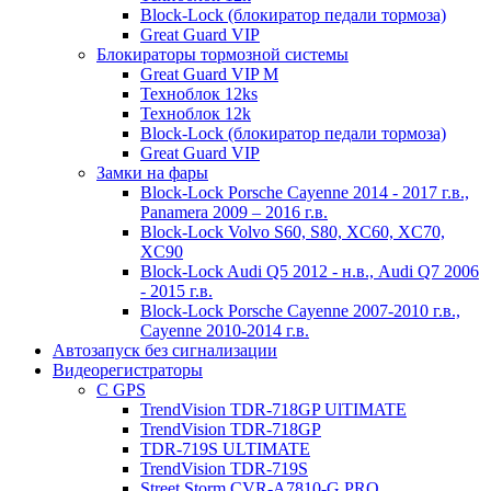
Block-Lock (блокиратор педали тормоза)
Great Guard VIP
Блокираторы тормозной системы
Great Guard VIP M
Техноблок 12ks
Техноблок 12k
Block-Lock (блокиратор педали тормоза)
Great Guard VIP
Замки на фары
Block-Lock Porsche Cayenne 2014 - 2017 г.в.,
Panamera 2009 – 2016 г.в.
Block-Lock Volvo S60, S80, XC60, XC70,
XC90
Block-Lock Audi Q5 2012 - н.в., Audi Q7 2006
- 2015 г.в.
Block-Lock Porsche Cayenne 2007-2010 г.в.,
Cayenne 2010-2014 г.в.
Автозапуск без сигнализации
Видеорегистраторы
С GPS
TrendVision TDR-718GP UlTIMATE
TrendVision TDR-718GP
TDR-719S ULTIMATE
TrendVision TDR-719S
Street Storm CVR-A7810-G PRO