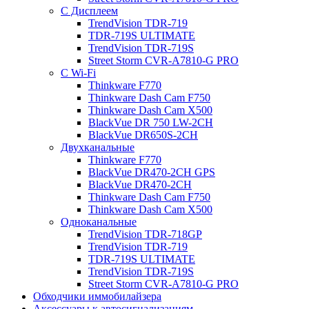
С Дисплеем
TrendVision TDR-719
TDR-719S ULTIMATE
TrendVision TDR-719S
Street Storm CVR-A7810-G PRO
С Wi-Fi
Thinkware F770
Thinkware Dash Cam F750
Thinkware Dash Cam X500
BlackVue DR 750 LW-2CH
BlackVue DR650S-2CH
Двухканальные
Thinkware F770
BlackVue DR470-2CH GPS
BlackVue DR470-2CH
Thinkware Dash Cam F750
Thinkware Dash Cam X500
Одноканальные
TrendVision TDR-718GP
TrendVision TDR-719
TDR-719S ULTIMATE
TrendVision TDR-719S
Street Storm CVR-A7810-G PRO
Обходчики иммобилайзера
Аксессуары к автосигнализациям