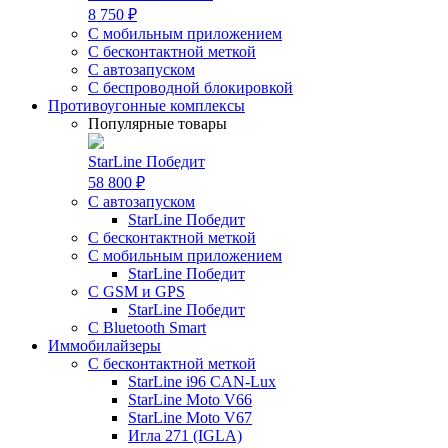
8 750 ₽
С мобильным приложением
С бесконтактной меткой
С автозапуском
С беспроводной блокировкой
Противоугонные комплексы
Популярные товары
StarLine Победит
58 800 ₽
С автозапуском
StarLine Победит
С бесконтактной меткой
С мобильным приложением
StarLine Победит
С GSM и GPS
StarLine Победит
С Bluetooth Smart
Иммобилайзеры
С бесконтактной меткой
StarLine i96 CAN-Lux
StarLine Moto V66
StarLine Moto V67
Игла 271 (IGLA)