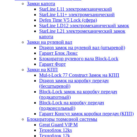
Замки капота
StarLine L11 электромеханический
StarLine L11+ электромеханический
Defen Time V5 Lock (сфера)
StarLine LD12 электромеханический замок
StarLine L21 электромеханический замок
капота
Замки на рулевой вал
Dragon замок на рулевой вал (штыревой)
Гарант Блок Люкс
Блокиратор рулевого вала Block-Lock
Гарант Форт
Замки на КПП
Mul-t-Lock 77 Construct Замок на КПП
Dragon замок на коробку передач
(бесштыревой)
Block-Lock замок на коробку передач
(подкапотный)
Block-Lock на коробку передач
(подконсольный)
Гарант Консул замок коробки передач (КПП)
Блокираторы тормозной системы
Great Guard VIP M
Техноблок 12ks
Техноблок 12k