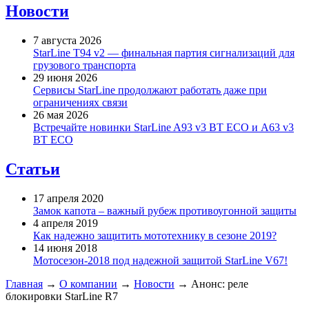
Новости
7 августа 2026
StarLine T94 v2 — финальная партия сигнализаций для
грузового транспорта
29 июня 2026
Сервисы StarLine продолжают работать даже при
ограничениях связи
26 мая 2026
Встречайте новинки StarLine A93 v3 BT ECO и A63 v3
BT ECO
Статьи
17 апреля 2020
Замок капота – важный рубеж противоугонной защиты
4 апреля 2019
Как надежно защитить мототехнику в сезоне 2019?
14 июня 2018
Мотосезон-2018 под надежной защитой StarLine V67!
Главная
→
О компании
→
Новости
→
Анонс: реле
блокировки StarLine R7