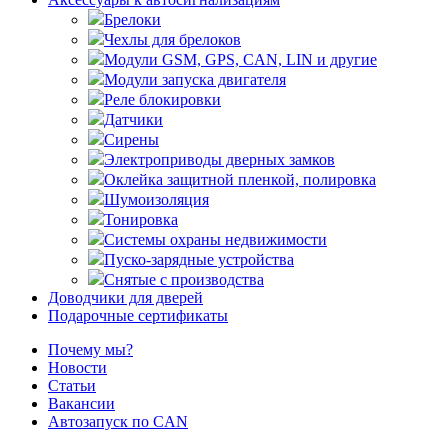
Брелоки
Чехлы для брелоков
Модули GSM, GPS, CAN, LIN и другие
Модули запуска двигателя
Реле блокировки
Датчики
Сирены
Электроприводы дверных замков
Оклейка защитной пленкой, полировка
Шумоизоляция
Тонировка
Системы охраны недвижимости
Пуско-зарядные устройства
Снятые с производства
Доводчики для дверей
Подарочные сертификаты
Почему мы?
Новости
Статьи
Вакансии
Автозапуск по CAN