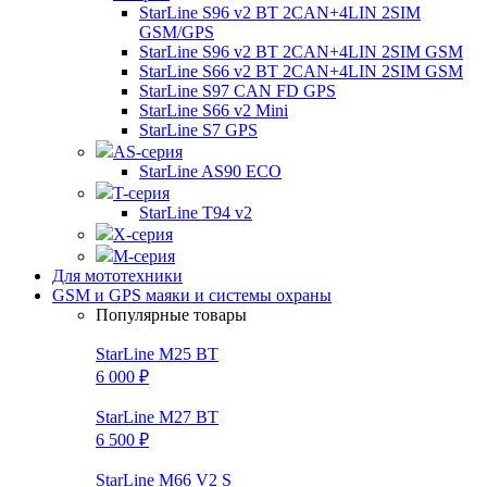
StarLine S96 v2 BT 2CAN+4LIN 2SIM
GSM/GPS
StarLine S96 v2 BT 2CAN+4LIN 2SIM GSM
StarLine S66 v2 BT 2CAN+4LIN 2SIM GSM
StarLine S97 CAN FD GPS
StarLine S66 v2 Mini
StarLine S7 GPS
AS-серия
StarLine AS90 ECO
T-серия
StarLine T94 v2
X-серия
M-серия
Для мототехники
GSM и GPS маяки и системы охраны
Популярные товары
StarLine M25 BT
6 000 ₽
StarLine M27 BT
6 500 ₽
StarLine M66 V2 S