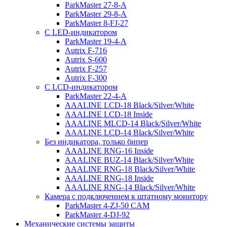
ParkMaster 27-8-A
ParkMaster 29-8-A
ParkMaster 8-FJ-27
С LED-индикатором
ParkMaster 19-4-A
Autrix F-716
Autrix S-600
Autrix F-257
Autrix F-300
С LCD-индикатором
ParkMaster 22-4-A
AAALINE LCD-18 Black/Silver/White
AAALINE LCD-18 Inside
AAALINE MLCD-14 Black/Silver/White
AAALINE LCD-14 Black/Silver/White
Без индикатора, только бипер
AAALINE RNG-16 Inside
AAALINE BUZ-14 Black/Silver/White
AAALINE RNG-18 Black/Silver/White
AAALINE RNG-18 Inside
AAALINE RNG-14 Black/Silver/White
Камера с подключением к штатному монитору
ParkMaster 4-ZJ-50 CAM
ParkMaster 4-DJ-92
Механические системы защиты