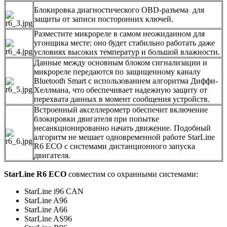
Блокировка диагностического OBD-разъема для
защиты от записи посторонних ключей.
Разместите микрореле в самом неожиданном для
угонщика месте: оно будет стабильно работать даже
условиях высоких температур и большой влажности.
Данные между основным блоком сигнализации и
микрореле передаются по защищенному каналу
Bluetooth Smart с использованием алгоритма Диффи-
Хеллмана, что обеспечивает надежную защиту от
перехвата данных в момент сообщения устройств.
Встроенный акселлерометр обеспечит включение
блокировки двигателя при попытке
несанкционированно начать движение. Подобный
алгоритм не мешает одновременной работе StarLine
R6 ECO с системами дистанционного запуска
двигателя.
StarLine R6 ECO
совместим со охранными системами:
StarLine i96 CAN
StarLine A96
StarLine A66
StarLine AS96