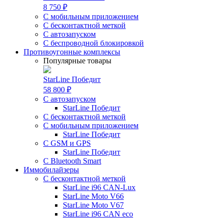
8 750 ₽
С мобильным приложением
С бесконтактной меткой
С автозапуском
С беспроводной блокировкой
Противоугонные комплексы
Популярные товары
StarLine Победит
58 800 ₽
С автозапуском
StarLine Победит
С бесконтактной меткой
С мобильным приложением
StarLine Победит
С GSM и GPS
StarLine Победит
С Bluetooth Smart
Иммобилайзеры
С бесконтактной меткой
StarLine i96 CAN-Lux
StarLine Moto V66
StarLine Moto V67
StarLine i96 CAN eco