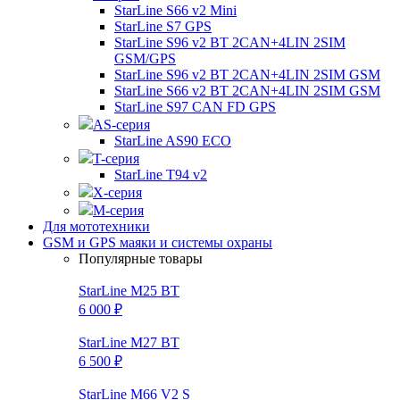
StarLine S66 v2 Mini
StarLine S7 GPS
StarLine S96 v2 BT 2CAN+4LIN 2SIM
GSM/GPS
StarLine S96 v2 BT 2CAN+4LIN 2SIM GSM
StarLine S66 v2 BT 2CAN+4LIN 2SIM GSM
StarLine S97 CAN FD GPS
AS-серия
StarLine AS90 ECO
T-серия
StarLine T94 v2
X-серия
M-серия
Для мототехники
GSM и GPS маяки и системы охраны
Популярные товары
StarLine M25 BT
6 000 ₽
StarLine M27 BT
6 500 ₽
StarLine M66 V2 S