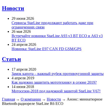
Новости
29 июня 2026
Сервисы StarLine продолжают работать даже при
ограничениях связи
26 мая 2026
Встречайте новинки StarLine A93 v3 BT ECO и A63 v3
BT ECO
24 апреля 2026
Новинка: StarLine E97 CAN FD GSM/GPS
Статьи
17 апреля 2020
Замок капота – важный рубеж противоугонной защиты
4 апреля 2019
Как надежно защитить мототехнику в сезоне 2019?
14 июня 2018
Мотосезон-2018 под надежной защитой StarLine V67!
Главная
→
О компании
→
Новости
→
Анонс: миниатюрное
Bluetooth-радиореле StarLine R6 ECO