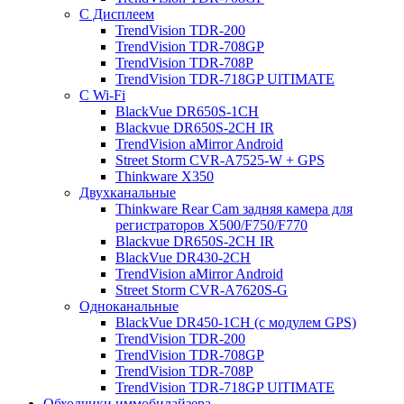
С Дисплеем
TrendVision TDR-200
TrendVision TDR-708GP
TrendVision TDR-708P
TrendVision TDR-718GP UlTIMATE
С Wi-Fi
BlackVue DR650S-1CH
Blackvue DR650S-2CH IR
TrendVision aMirror Android
Street Storm CVR-A7525-W + GPS
Thinkware X350
Двухканальные
Thinkware Rear Cam задняя камера для
регистраторов X500/F750/F770
Blackvue DR650S-2CH IR
BlackVue DR430-2CH
TrendVision aMirror Android
Street Storm CVR-A7620S-G
Одноканальные
BlackVue DR450-1CH (с модулем GPS)
TrendVision TDR-200
TrendVision TDR-708GP
TrendVision TDR-708P
TrendVision TDR-718GP UlTIMATE
Обходчики иммобилайзера