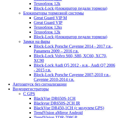
Техноблок 12k
Block-Lock (блокиратор педали тормоза)
Блокираторы тормозной системы
Great Guard VIP M
Great Guard VIP
Техноблок 12ks
Техноблок 12k
Block-Lock (блокиратор педали тормоза)
Замки на фары
Block-Lock Porsche Cayenne 2014 - 2017 г.в.,
Panamera 2009 – 2016 г.в.
Block-Lock Volvo S60, S80, XC60, XC70,
XC90
Block-Lock Audi Q5 2012 - н.в., Audi Q7 2006
- 2015 г.в.
Block-Lock Porsche Cayenne 2007-2010 г.в.,
Cayenne 2010-2014 г.в.
Автозапуск без сигнализации
Видеорегистраторы
С GPS
BlackVue DR650S-1CH
Blackvue DR650S-2CH IR
BlackVue DR450-1CH (с модулем GPS)
TrendVision aMirror Android
TrendVision TDR-708GP