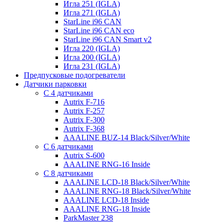
Игла 251 (IGLA)
Игла 271 (IGLA)
StarLine i96 CAN
StarLine i96 CAN eco
StarLine i96 CAN Smart v2
Игла 220 (IGLA)
Игла 200 (IGLA)
Игла 231 (IGLA)
Предпусковые подогреватели
Датчики парковки
С 4 датчиками
Autrix F-716
Autrix F-257
Autrix F-300
Autrix F-368
AAALINE BUZ-14 Black/Silver/White
С 6 датчиками
Autrix S-600
AAALINE RNG-16 Inside
С 8 датчиками
AAALINE LCD-18 Black/Silver/White
AAALINE RNG-18 Black/Silver/White
AAALINE LCD-18 Inside
AAALINE RNG-18 Inside
ParkMaster 238