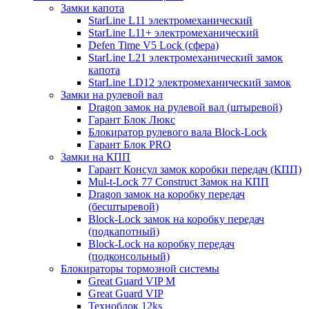
Замки капота
StarLine L11 электромеханический
StarLine L11+ электромеханический
Defen Time V5 Lock (сфера)
StarLine L21 электромеханический замок
капота
StarLine LD12 электромеханический замок
Замки на рулевой вал
Dragon замок на рулевой вал (штыревой)
Гарант Блок Люкс
Блокиратор рулевого вала Block-Lock
Гарант Блок PRO
Замки на КПП
Гарант Консул замок коробки передач (КПП)
Mul-t-Lock 77 Construct Замок на КПП
Dragon замок на коробку передач
(бесштыревой)
Block-Lock замок на коробку передач
(подкапотный)
Block-Lock на коробку передач
(подконсольный)
Блокираторы тормозной системы
Great Guard VIP M
Great Guard VIP
Техноблок 12ks