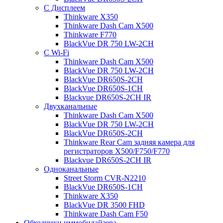
С Дисплеем
Thinkware X350
Thinkware Dash Cam X500
Thinkware F770
BlackVue DR 750 LW-2CH
С Wi-Fi
Thinkware Dash Cam X500
BlackVue DR 750 LW-2CH
BlackVue DR650S-2CH
BlackVue DR650S-1CH
Blackvue DR650S-2CH IR
Двухканальные
Thinkware Dash Cam X500
BlackVue DR 750 LW-2CH
BlackVue DR650S-2CH
Thinkware Rear Cam задняя камера для
регистраторов X500/F750/F770
Blackvue DR650S-2CH IR
Одноканальные
Street Storm CVR-N2210
BlackVue DR650S-1CH
Thinkware X350
BlackVue DR 3500 FHD
Thinkware Dash Cam F50
Обходчики иммобилайзера