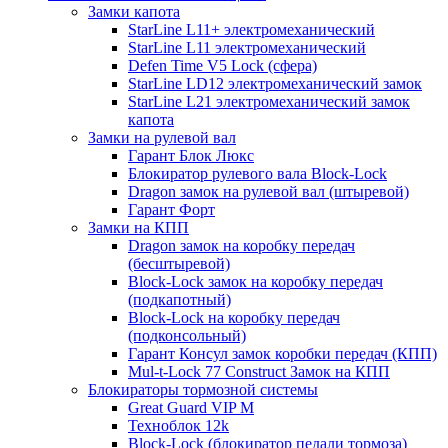
Замки капота
StarLine L11+ электромеханический
StarLine L11 электромеханический
Defen Time V5 Lock (сфера)
StarLine LD12 электромеханический замок
StarLine L21 электромеханический замок
капота
Замки на рулевой вал
Гарант Блок Люкс
Блокиратор рулевого вала Block-Lock
Dragon замок на рулевой вал (штыревой)
Гарант Форт
Замки на КПП
Dragon замок на коробку передач
(бесштыревой)
Block-Lock замок на коробку передач
(подкапотный)
Block-Lock на коробку передач
(подконсольный)
Гарант Консул замок коробки передач (КПП)
Mul-t-Lock 77 Construct Замок на КПП
Блокираторы тормозной системы
Great Guard VIP M
Техноблок 12k
Block-Lock (блокиратор педали тормоза)