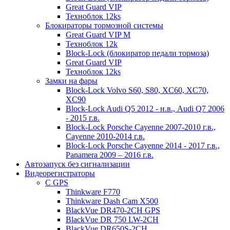
Great Guard VIP
Техноблок 12ks
Блокираторы тормозной системы
Great Guard VIP M
Техноблок 12k
Block-Lock (блокиратор педали тормоза)
Great Guard VIP
Техноблок 12ks
Замки на фары
Block-Lock Volvo S60, S80, XC60, XC70,
XC90
Block-Lock Audi Q5 2012 - н.в., Audi Q7 2006
- 2015 г.в.
Block-Lock Porsche Cayenne 2007-2010 г.в.,
Cayenne 2010-2014 г.в.
Block-Lock Porsche Cayenne 2014 - 2017 г.в.,
Panamera 2009 – 2016 г.в.
Автозапуск без сигнализации
Видеорегистраторы
С GPS
Thinkware F770
Thinkware Dash Cam X500
BlackVue DR470-2CH GPS
BlackVue DR 750 LW-2CH
BlackVue DR650S-2CH