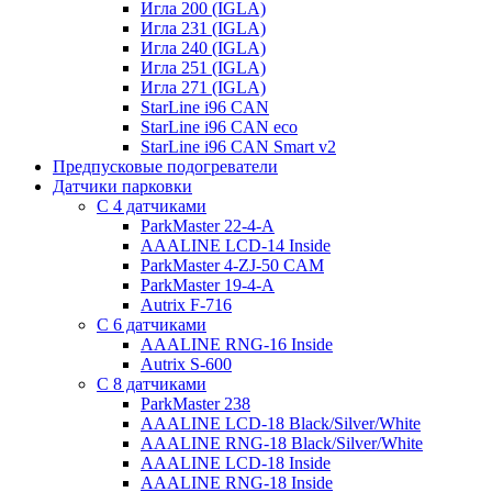
Игла 200 (IGLA)
Игла 231 (IGLA)
Игла 240 (IGLA)
Игла 251 (IGLA)
Игла 271 (IGLA)
StarLine i96 CAN
StarLine i96 CAN eco
StarLine i96 CAN Smart v2
Предпусковые подогреватели
Датчики парковки
С 4 датчиками
ParkMaster 22-4-A
AAALINE LCD-14 Inside
ParkMaster 4-ZJ-50 CAM
ParkMaster 19-4-A
Autrix F-716
С 6 датчиками
AAALINE RNG-16 Inside
Autrix S-600
С 8 датчиками
ParkMaster 238
AAALINE LCD-18 Black/Silver/White
AAALINE RNG-18 Black/Silver/White
AAALINE LCD-18 Inside
AAALINE RNG-18 Inside