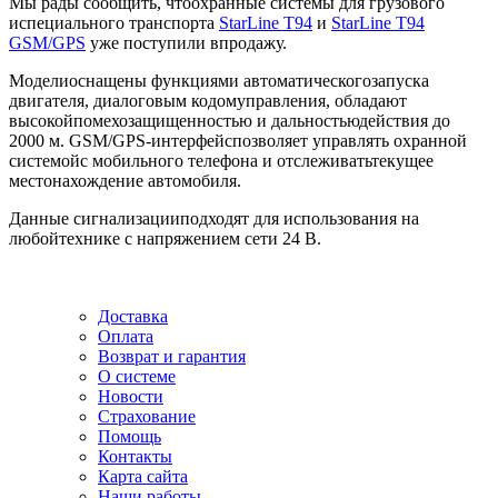
Мы рады сообщить, чтоохранные системы для грузового
испециального транспорта
StarLine T94
и
StarLine T94
GSM/GPS
уже поступили впродажу.
Моделиоснащены функциями автоматическогозапуска
двигателя, диалоговым кодомуправления, обладают
высокойпомехозащищенностью и дальностьюдействия до
2000 м. GSM/GPS-интерфейспозволяет управлять охранной
системойс мобильного телефона и отслеживатьтекущее
местонахождение автомобиля.
Данные сигнализацииподходят для использования на
любойтехнике с напряжением сети 24 В.
Доставка
Оплата
Возврат и гарантия
О системе
Новости
Страхование
Помощь
Контакты
Карта сайта
Наши работы