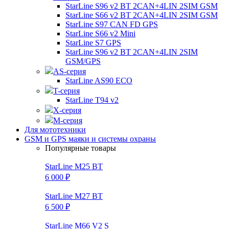
StarLine S96 v2 BT 2CAN+4LIN 2SIM GSM
StarLine S66 v2 BT 2CAN+4LIN 2SIM GSM
StarLine S97 CAN FD GPS
StarLine S66 v2 Mini
StarLine S7 GPS
StarLine S96 v2 BT 2CAN+4LIN 2SIM
GSM/GPS
AS-серия
StarLine AS90 ECO
T-серия
StarLine T94 v2
X-серия
M-серия
Для мототехники
GSM и GPS маяки и системы охраны
Популярные товары
StarLine M25 BT
6 000 ₽
StarLine M27 BT
6 500 ₽
StarLine M66 V2 S