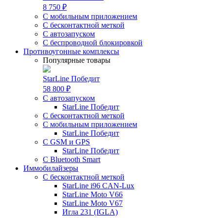
8 750 ₽
С мобильным приложением
С бесконтактной меткой
С автозапуском
С беспроводной блокировкой
Противоугонные комплексы
Популярные товары
StarLine Победит
58 800 ₽
С автозапуском
StarLine Победит
С бесконтактной меткой
С мобильным приложением
StarLine Победит
С GSM и GPS
StarLine Победит
С Bluetooth Smart
Иммобилайзеры
С бесконтактной меткой
StarLine i96 CAN-Lux
StarLine Moto V66
StarLine Moto V67
Игла 231 (IGLA)