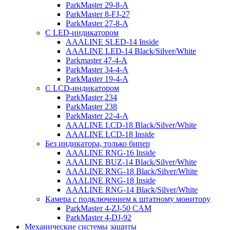
ParkMaster 29-8-A
ParkMaster 8-FJ-27
ParkMaster 27-8-A
С LED-индикатором
AAALINE SLED-14 Inside
AAALINE LED-14 Black/Silver/White
Parkmaster 47-4-A
ParkMaster 34-4-A
ParkMaster 19-4-A
С LCD-индикатором
ParkMaster 234
ParkMaster 238
ParkMaster 22-4-A
AAALINE LCD-18 Black/Silver/White
AAALINE LCD-18 Inside
Без индикатора, только бипер
AAALINE RNG-16 Inside
AAALINE BUZ-14 Black/Silver/White
AAALINE RNG-18 Black/Silver/White
AAALINE RNG-18 Inside
AAALINE RNG-14 Black/Silver/White
Камера с подключением к штатному монитору
ParkMaster 4-ZJ-50 CAM
ParkMaster 4-DJ-92
Механические системы защиты