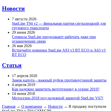
Новости
7 августа 2026
StarLine T94 v2 — финальная партия сигнализаций для
грузового транспорта
29 июня 2026
Сервисы StarLine продолжают работать даже при
ограничениях связи
26 мая 2026
Встречайте новинки StarLine A93 v3 BT ECO и A63 v3
BT ECO
Статьи
17 апреля 2020
Замок капота – важный рубеж противоугонной защиты
4 апреля 2019
Как надежно защитить мототехнику в сезоне 2019?
14 июня 2018
Мотосезон-2018 под надежной защитой StarLine V67!
Главная
→
О компании
→
Новости
→
В продажу поступили
StarLine T94 и T94 GSM/GPS