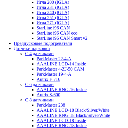
Игла 200 (IGLA)
Игла 231 (IGLA)
Игла 240 (IGLA)
Игла 251 (IGLA)
Игла 271 (IGLA)
StarLine i96 CAN
StarLine i96 CAN eco
StarLine i96 CAN Smart v2
Предпусковые подогреватели
Датчики парковки
С 4 датчиками
ParkMaster 22-4-A
AAALINE LCD-14 Inside
ParkMaster 4-ZJ-50 CAM
ParkMaster 19-4-A
Autrix F-716
С 6 датчиками
AAALINE RNG-16 Inside
Autrix S-600
С 8 датчиками
ParkMaster 238
AAALINE LCD-18 Black/Silver/White
AAALINE RNG-18 Black/Silver/White
AAALINE LCD-18 Inside
AAALINE RNG-18 Inside