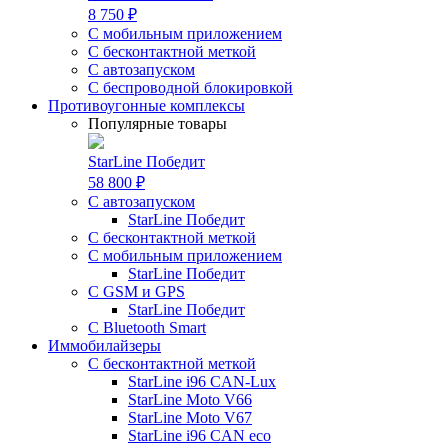
8 750 ₽
С мобильным приложением
С бесконтактной меткой
С автозапуском
С беспроводной блокировкой
Противоугонные комплексы
Популярные товары
StarLine Победит
58 800 ₽
С автозапуском
StarLine Победит
С бесконтактной меткой
С мобильным приложением
StarLine Победит
С GSM и GPS
StarLine Победит
С Bluetooth Smart
Иммобилайзеры
С бесконтактной меткой
StarLine i96 CAN-Lux
StarLine Moto V66
StarLine Moto V67
StarLine i96 CAN eco