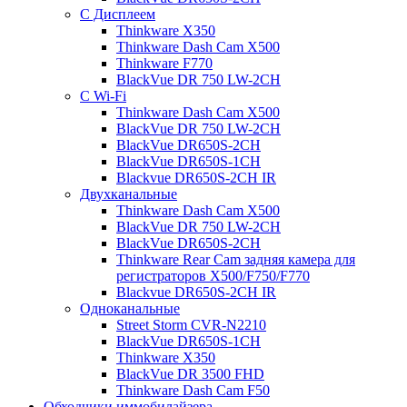
С Дисплеем
Thinkware X350
Thinkware Dash Cam X500
Thinkware F770
BlackVue DR 750 LW-2CH
С Wi-Fi
Thinkware Dash Cam X500
BlackVue DR 750 LW-2CH
BlackVue DR650S-2CH
BlackVue DR650S-1CH
Blackvue DR650S-2CH IR
Двухканальные
Thinkware Dash Cam X500
BlackVue DR 750 LW-2CH
BlackVue DR650S-2CH
Thinkware Rear Cam задняя камера для
регистраторов X500/F750/F770
Blackvue DR650S-2CH IR
Одноканальные
Street Storm CVR-N2210
BlackVue DR650S-1CH
Thinkware X350
BlackVue DR 3500 FHD
Thinkware Dash Cam F50
Обходчики иммобилайзера