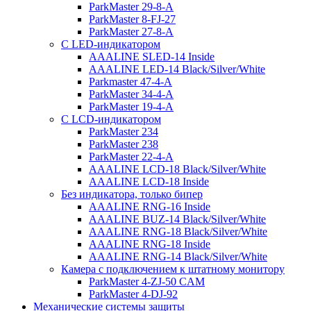
ParkMaster 29-8-A
ParkMaster 8-FJ-27
ParkMaster 27-8-A
С LED-индикатором
AAALINE SLED-14 Inside
AAALINE LED-14 Black/Silver/White
Parkmaster 47-4-A
ParkMaster 34-4-A
ParkMaster 19-4-A
С LCD-индикатором
ParkMaster 234
ParkMaster 238
ParkMaster 22-4-A
AAALINE LCD-18 Black/Silver/White
AAALINE LCD-18 Inside
Без индикатора, только бипер
AAALINE RNG-16 Inside
AAALINE BUZ-14 Black/Silver/White
AAALINE RNG-18 Black/Silver/White
AAALINE RNG-18 Inside
AAALINE RNG-14 Black/Silver/White
Камера с подключением к штатному монитору
ParkMaster 4-ZJ-50 CAM
ParkMaster 4-DJ-92
Механические системы защиты