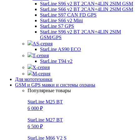
StarLine S96 v2 BT 2CAN+4LIN 2SIM GSM
StarLine S66 v2 BT 2CAN+4LIN 2SIM GSM
StarLine S97 CAN FD GPS
StarLine S66 v2 Mini
StarLine S7 GPS
StarLine S96 v2 BT 2CAN+4LIN 2SIM
GSM/GPS
AS-серия
StarLine AS90 ECO
T-серия
StarLine T94 v2
X-серия
M-серия
Для мототехники
GSM и GPS маяки и системы охраны
Популярные товары
StarLine M25 BT
6 000 ₽
StarLine M27 BT
6 500 ₽
StarLine M66 V2 S