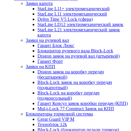
Замки капота
StarLine L11+ электромеханический
StarLine L11 электромеханический
Defen Time V5 Lock (сфера)
StarLine LD12 электромеханический замок
StarLine L21 электромеханический замок
капота
Замки на рулевой вал
Гарант Блок Люкс
Блокиратор рулевого вала Block-Lock
Dragon замок на рулевой вал (штыревой)
Гарант Форт
Замки на КПП
Dragon замок на коробку передач
(бесштыревой)
Block-Lock замок на коробку передач
(подкапотный)
Block-Lock на коробку передач
(подконсольный)
Гарант Консул замок коробки передач (КПП)
Mul-t-Lock 77 Construct Замок на КПП
Блокираторы тормозной системы
Great Guard VIP M
Техноблок 12k
Block-Lock (блокиратор педали тормоза)