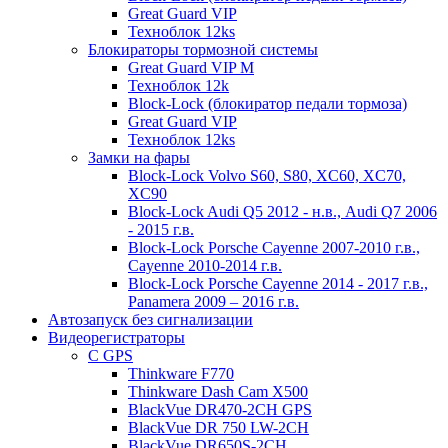
Great Guard VIP
Техноблок 12ks
Блокираторы тормозной системы
Great Guard VIP M
Техноблок 12k
Block-Lock (блокиратор педали тормоза)
Great Guard VIP
Техноблок 12ks
Замки на фары
Block-Lock Volvo S60, S80, XC60, XC70,
XC90
Block-Lock Audi Q5 2012 - н.в., Audi Q7 2006
- 2015 г.в.
Block-Lock Porsche Cayenne 2007-2010 г.в.,
Cayenne 2010-2014 г.в.
Block-Lock Porsche Cayenne 2014 - 2017 г.в.,
Panamera 2009 – 2016 г.в.
Автозапуск без сигнализации
Видеорегистраторы
С GPS
Thinkware F770
Thinkware Dash Cam X500
BlackVue DR470-2CH GPS
BlackVue DR 750 LW-2CH
BlackVue DR650S-2CH