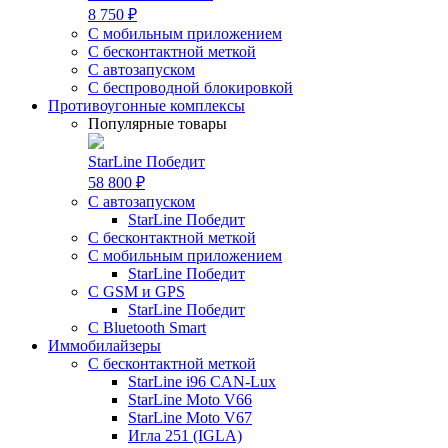
8 750 ₽
С мобильным приложением
С бесконтактной меткой
С автозапуском
С беспроводной блокировкой
Противоугонные комплексы
Популярные товары
StarLine Победит
58 800 ₽
С автозапуском
StarLine Победит
С бесконтактной меткой
С мобильным приложением
StarLine Победит
С GSM и GPS
StarLine Победит
С Bluetooth Smart
Иммобилайзеры
С бесконтактной меткой
StarLine i96 CAN-Lux
StarLine Moto V66
StarLine Moto V67
Игла 251 (IGLA)