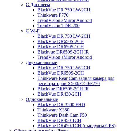
С Дисплеем
BlackVue DR 750 LW-2CH
Thinkware F770
TrendVision aMirror Android
TrendVision TDR-200
С Wi-Fi
BlackVue DR 750 LW-2CH
BlackVue DR650S-2CH
BlackVue DR650S-1CH
Blackvue DR650S-2CH IR
TrendVision aMirror Android
Двухканальные
BlackVue DR 750 LW-2CH
BlackVue DR650S-2CH
Thinkware Rear Cam задняя камера для
регистраторов X500/F750/F770
Blackvue DR650S-2CH IR
BlackVue DR430-2CH
Одноканальные
BlackVue DR 3500 FHD
Thinkware X350
Thinkware Dash Cam F50
BlackVue DR450-1CH
BlackVue DR450-1CH (с модулем GPS)
Обходчики иммобилайзера