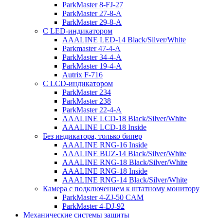
ParkMaster 8-FJ-27
ParkMaster 27-8-A
ParkMaster 29-8-A
С LED-индикатором
AAALINE LED-14 Black/Silver/White
Parkmaster 47-4-A
ParkMaster 34-4-A
ParkMaster 19-4-A
Autrix F-716
С LCD-индикатором
ParkMaster 234
ParkMaster 238
ParkMaster 22-4-A
AAALINE LCD-18 Black/Silver/White
AAALINE LCD-18 Inside
Без индикатора, только бипер
AAALINE RNG-16 Inside
AAALINE BUZ-14 Black/Silver/White
AAALINE RNG-18 Black/Silver/White
AAALINE RNG-18 Inside
AAALINE RNG-14 Black/Silver/White
Камера с подключением к штатному монитору
ParkMaster 4-ZJ-50 CAM
ParkMaster 4-DJ-92
Механические системы защиты