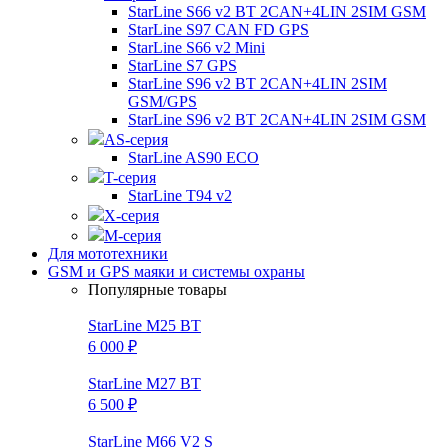
StarLine S66 v2 BT 2CAN+4LIN 2SIM GSM
StarLine S97 CAN FD GPS
StarLine S66 v2 Mini
StarLine S7 GPS
StarLine S96 v2 BT 2CAN+4LIN 2SIM
GSM/GPS
StarLine S96 v2 BT 2CAN+4LIN 2SIM GSM
AS-серия
StarLine AS90 ECO
T-серия
StarLine T94 v2
X-серия
M-серия
Для мототехники
GSM и GPS маяки и системы охраны
Популярные товары
StarLine M25 BT
6 000 ₽
StarLine M27 BT
6 500 ₽
StarLine M66 V2 S