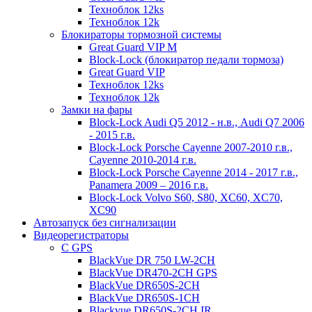
Техноблок 12ks
Техноблок 12k
Блокираторы тормозной системы
Great Guard VIP M
Block-Lock (блокиратор педали тормоза)
Great Guard VIP
Техноблок 12ks
Техноблок 12k
Замки на фары
Block-Lock Audi Q5 2012 - н.в., Audi Q7 2006
- 2015 г.в.
Block-Lock Porsche Cayenne 2007-2010 г.в.,
Cayenne 2010-2014 г.в.
Block-Lock Porsche Cayenne 2014 - 2017 г.в.,
Panamera 2009 – 2016 г.в.
Block-Lock Volvo S60, S80, XC60, XC70,
XC90
Автозапуск без сигнализации
Видеорегистраторы
С GPS
BlackVue DR 750 LW-2CH
BlackVue DR470-2CH GPS
BlackVue DR650S-2CH
BlackVue DR650S-1CH
Blackvue DR650S-2CH IR