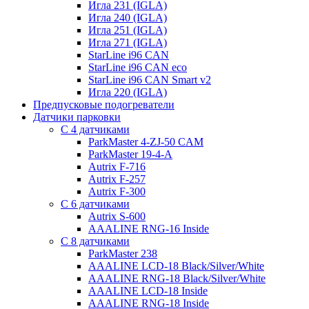
Игла 231 (IGLA)
Игла 240 (IGLA)
Игла 251 (IGLA)
Игла 271 (IGLA)
StarLine i96 CAN
StarLine i96 CAN eco
StarLine i96 CAN Smart v2
Игла 220 (IGLA)
Предпусковые подогреватели
Датчики парковки
С 4 датчиками
ParkMaster 4-ZJ-50 CAM
ParkMaster 19-4-A
Autrix F-716
Autrix F-257
Autrix F-300
С 6 датчиками
Autrix S-600
AAALINE RNG-16 Inside
С 8 датчиками
ParkMaster 238
AAALINE LCD-18 Black/Silver/White
AAALINE RNG-18 Black/Silver/White
AAALINE LCD-18 Inside
AAALINE RNG-18 Inside